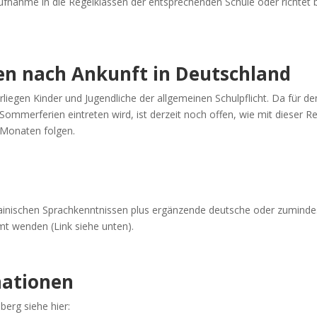
Aufnahme in die Regelklassen der entsprechenden Schule oder richt
ten nach Ankunft in Deutschland
iegen Kinder und Jugendliche der allgemeinen Schulpflicht. Da für den
ommerferien eintreten wird, ist derzeit noch offen, wie mit dieser Reg
Monaten folgen.
rainischen Sprachkenntnissen plus ergänzende deutsche oder zuminde
mt wenden (Link siehe unten).
mationen
berg siehe hier: