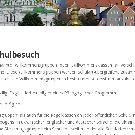
Schulbesuch
nannte “Willkommensgruppen” oder “Willkommensklassen” an verschied
aine. Diese Willkommensgruppen werden Schulart-übergreifend zusamme
ersucht die Willkommensgruppen in bestimmten Altersstufen anzubiete
illig. Es gibt dort ein allgemeines Pädagogisches Programm.
en möglich.
ruppen” als auch für die Regelklassen an jeder öffentlichen Schule 
sbogens (in ukrainischer, englischer und deutscher Sprache) die ukrai
ine Steuerungsgruppe beim Schulamt weiter, in der alle Schularten ver