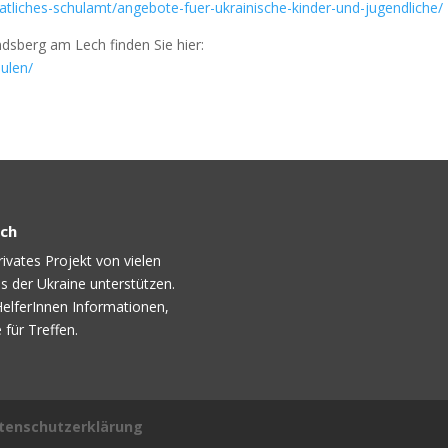
aatliches-schulamt/angebote-fuer-ukrainische-kinder-und-jugendliche/
ndsberg am Lech finden Sie hier:
hulen/
ech
ivates Projekt von vielen
s der Ukraine unterstützen.
HelferInnen Informationen,
für Treffen.
tenschutzerklärung