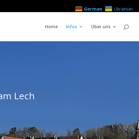
German
Ukrainian
Home
Infos
Über uns
am Lech