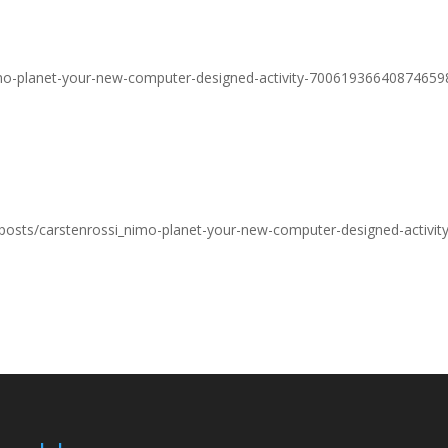
nimo-planet-your-new-computer-designed-activity-7006193664087465
com/posts/carstenrossi_nimo-planet-your-new-computer-designed-acti