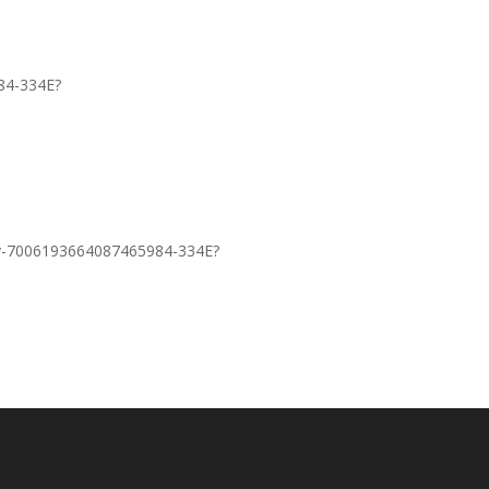
984-334E?
vity-7006193664087465984-334E?