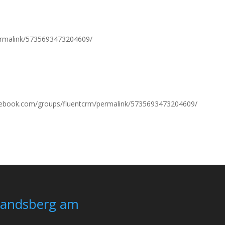
ermalink/5735693473204609/
cebook.com/groups/fluentcrm/permalink/5735693473204609/
Landsberg am